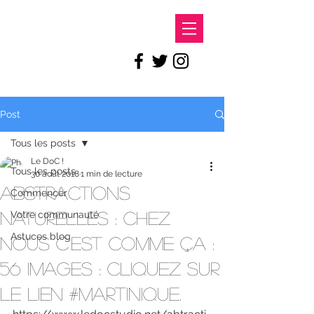
LE DOC
Post
Tous les posts
Le DoC !
Tous les posts
30 août 2018
1 min de lecture
Abstractions
Commencer
Naturelles : Chez
Votre communauté
Astuces blog
nous c'est comme ça :
56 images : Cliquez sur
le lien #martinique.