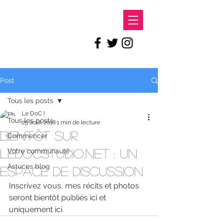
LE DOC
Post
Tous les posts
Le DoC !
Tous les posts
25 août 2018
1 min de lecture
Bientôt sur
Commencer
ledocstudio.net : un
Votre communauté
Astuces blog
espace de discussion
Inscrivez vous, mes récits et photos 
seront bientôt publiés ici et 
uniquement ici. 