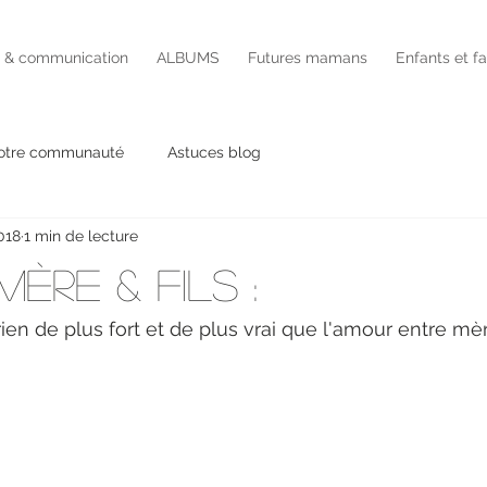
é & communication
ALBUMS
Futures mamans
Enfants et f
otre communauté
Astuces blog
018
1 min de lecture
ère & fils :
rien de plus fort et de plus vrai que l'amour entre mère