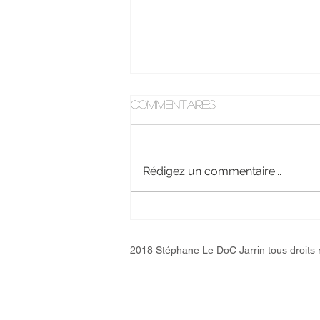
Commentaires
Rédigez un commentaire...
J'ai adoré cette future
maman !
2018 Stéphane Le DoC Jarrin tous droits 