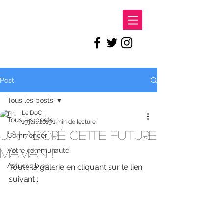
LE DOC
Post
Tous les posts
Le DoC !
Tous les posts
19 juil. 2019
1 min de lecture
J'ai adoré cette future
Commencer
maman !
Votre communauté
Astuces blog
Toute la galerie en cliquant sur le lien 
suivant : 