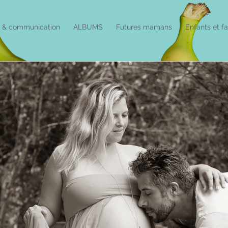
é & communication
ALBUMS
Futures mamans
Enfants et f