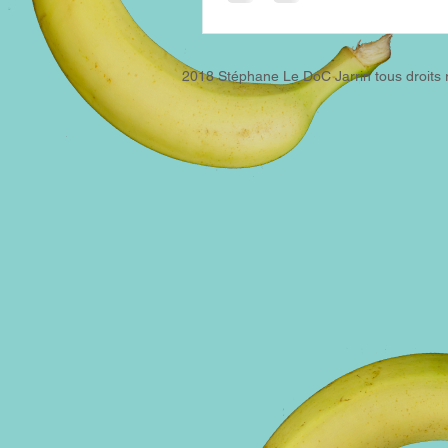
2018 Stéphane Le DoC Jarrin tous droits 