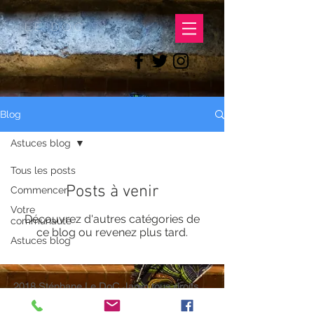
LE DOC
Blog
Astuces blog
Tous les posts
Posts à venir
Commencer
Votre
Découvrez d'autres catégories de
communauté
ce blog ou revenez plus tard.
Astuces blog
2018 Stéphane Le DoC Jarrin tous droits
réservés.